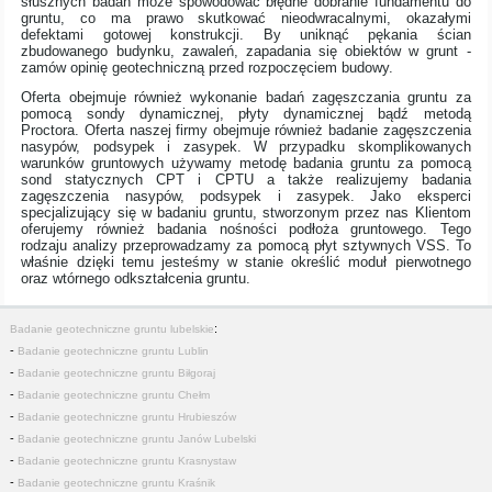
słusznych badań może spowodować błędne dobranie fundamentu do
gruntu, co ma prawo skutkować nieodwracalnymi, okazałymi
defektami gotowej konstrukcji. By uniknąć pękania ścian
zbudowanego budynku, zawaleń, zapadania się obiektów w grunt -
zamów opinię geotechniczną przed rozpoczęciem budowy.
Oferta obejmuje również wykonanie badań zagęszczania gruntu za
pomocą sondy dynamicznej, płyty dynamicznej bądź metodą
Proctora. Oferta naszej firmy obejmuje również badanie zagęszczenia
nasypów, podsypek i zasypek. W przypadku skomplikowanych
warunków gruntowych używamy metodę badania gruntu za pomocą
sond statycznych CPT i CPTU a także realizujemy badania
zagęszczenia nasypów, podsypek i zasypek. Jako eksperci
specjalizujący się w badaniu gruntu, stworzonym przez nas Klientom
oferujemy również badania nośności podłoża gruntowego. Tego
rodzaju analizy przeprowadzamy za pomocą płyt sztywnych VSS. To
właśnie dzięki temu jesteśmy w stanie określić moduł pierwotnego
oraz wtórnego odkształcenia gruntu.
:
Badanie geotechniczne gruntu lubelskie
-
Badanie geotechniczne gruntu Lublin
-
Badanie geotechniczne gruntu Biłgoraj
-
Badanie geotechniczne gruntu Chełm
-
Badanie geotechniczne gruntu Hrubieszów
-
Badanie geotechniczne gruntu Janów Lubelski
-
Badanie geotechniczne gruntu Krasnystaw
-
Badanie geotechniczne gruntu Kraśnik